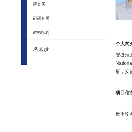
研究员
副研究员
教师招聘
个人简
名师录
安徽淮
Natio
事，安
项目信
概率论与